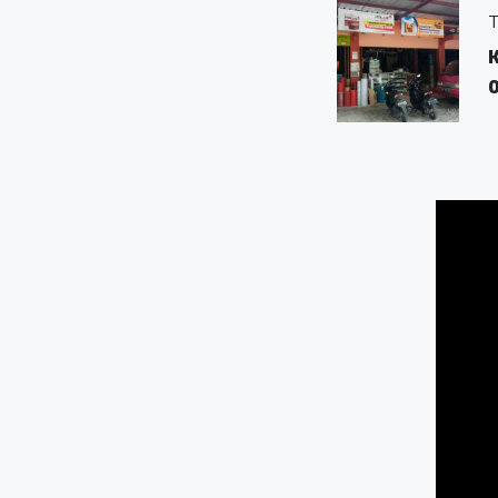
TB. Bango Songo Songo
Kebonrejo, Kembaran,
0.01 KM