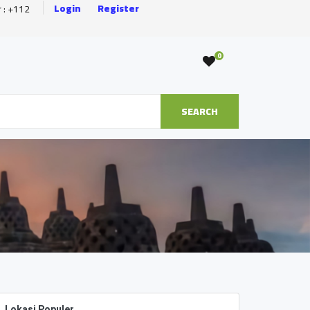
Login
Register
r : +112
0
SEARCH
Lokasi Populer