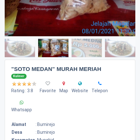
"SOTO MEDAN" MURAH MERIAH
Kuliner
Rating : 3.8
Favorite
Map
Website
Telepon
Whatsapp
Alamat
:
Bumirejo
Desa
:
Bumirejo
Kecamatan
:
Mungkid