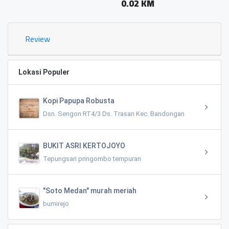
0.02 KM
Review
Lokasi Populer
Kopi Papupa Robusta
Dsn. Sengon RT4/3 Ds. Trasan Kec. Bandongan
BUKIT ASRI KERTOJOYO
Tepungsari pringombo tempuran
"Soto Medan" murah meriah
bumirejo