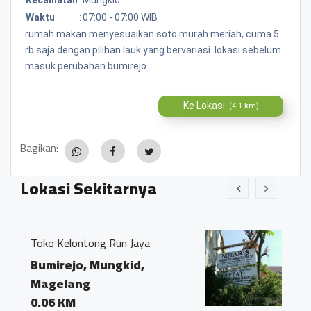
Waktu
:
07:00 - 07:00 WIB
rumah makan menyesuaikan soto murah meriah, cuma 5
rb saja dengan pilihan lauk yang bervariasi. lokasi sebelum
masuk perubahan bumirejo
Ke Lokasi
(4.1 km)
Bagikan:
Lokasi Sekitarnya
n Jaya
Kantor Notaris dan PPAT "G
Ivo Marius, SH"
kid,
Bumirejo, Mungkid,
Magelang