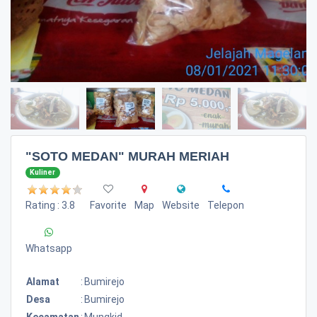
"SOTO MEDAN" MURAH MERIAH
Kuliner
Rating : 3.8
Favorite
Map
Website
Telepon
Whatsapp
Alamat
:
Bumirejo
Desa
:
Bumirejo
Kecamatan
:
Mungkid