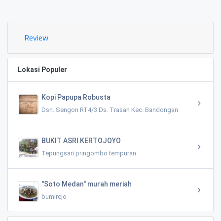
0.02 KM
Review
Lokasi Populer
Kopi Papupa Robusta
Dsn. Sengon RT4/3 Ds. Trasan Kec. Bandongan
BUKIT ASRI KERTOJOYO
Tepungsari pringombo tempuran
"Soto Medan" murah meriah
bumirejo