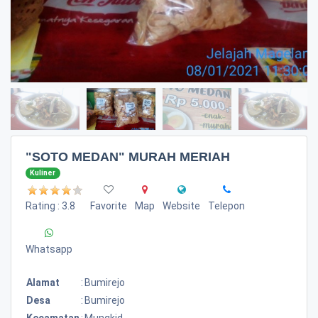
"SOTO MEDAN" MURAH MERIAH
Kuliner
Rating : 3.8
Favorite
Map
Website
Telepon
Whatsapp
Alamat
:
Bumirejo
Desa
:
Bumirejo
Kecamatan
:
Mungkid