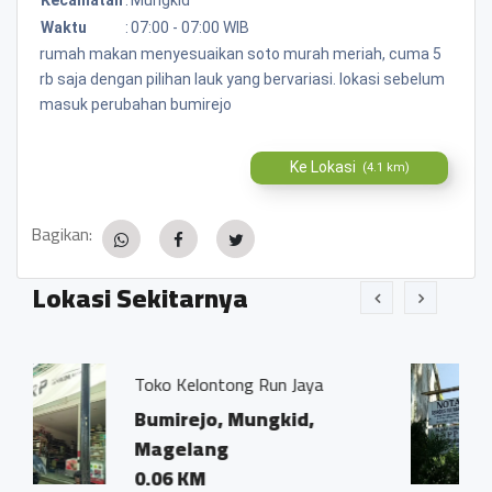
Waktu
:
07:00 - 07:00 WIB
rumah makan menyesuaikan soto murah meriah, cuma 5
rb saja dengan pilihan lauk yang bervariasi. lokasi sebelum
masuk perubahan bumirejo
Ke Lokasi
(4.1 km)
Bagikan:
Lokasi Sekitarnya
ong Run Jaya
Kantor Notaris dan 
Ivo Marius, SH"
 Mungkid,
Bumirejo, Mungk
g
Magelang