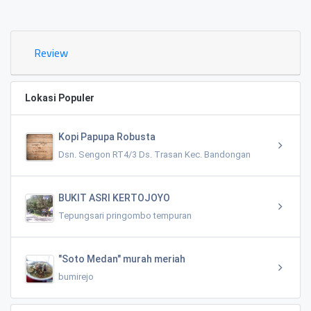
0.02 KM
Review
Lokasi Populer
Kopi Papupa Robusta
Dsn. Sengon RT4/3 Ds. Trasan Kec. Bandongan
BUKIT ASRI KERTOJOYO
Tepungsari pringombo tempuran
"Soto Medan" murah meriah
bumirejo