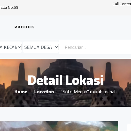
Call Cente
Hatta No.59
PRODUK
Detail Lokasi
Home
Location
"Soto Medan" murah meriah