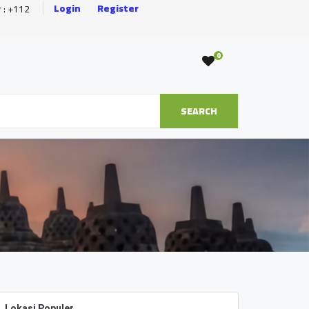
Login
Register
r : +112
0
SEARCH
Lokasi Populer