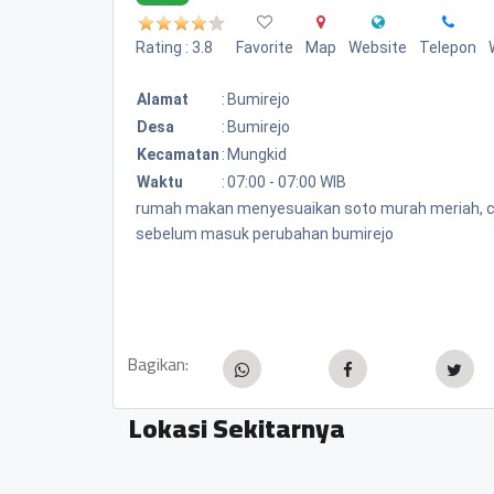
Rating : 3.8
Favorite
Map
Website
Telepon
Alamat
:
Bumirejo
Desa
:
Bumirejo
Kecamatan
:
Mungkid
Waktu
:
07:00 - 07:00 WIB
rumah makan menyesuaikan soto murah meriah, cuma
sebelum masuk perubahan bumirejo
Bagikan:
Lokasi Sekitarnya