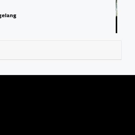
 PPAT "Georgius Ivo Marius, SH"
gkid, Magelang