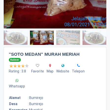
"SOTO MEDAN" MURAH MERIAH
Kuliner
Rating : 3.8
Favorite
Map
Website
Telepon
Whatsapp
Alamat
:
Bumirejo
Desa
:
Bumirejo
Kecamatan
:
Mungkid