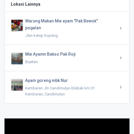
Lokasi Lainnya
Warung Makan Mie ayam "Pak Bewok"
pogalan
Jlan ketep kopeng
Mie Ayamn Bakso Pak Roji
Biyetan
Ayam goreng mbk Nur
Kembaran Jln Candimulyo-blabak km 01
Kembaran, Candimulyo