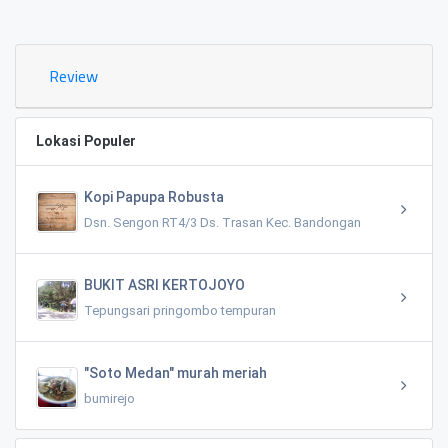
0.02 KM
Review
Lokasi Populer
Kopi Papupa Robusta
Dsn. Sengon RT4/3 Ds. Trasan Kec. Bandongan
BUKIT ASRI KERTOJOYO
Tepungsari pringombo tempuran
"Soto Medan" murah meriah
bumirejo