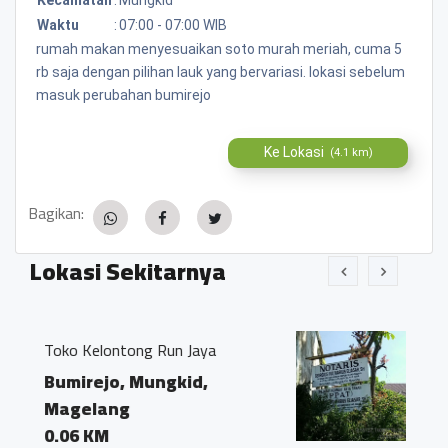
Waktu
:
07:00 - 07:00 WIB
rumah makan menyesuaikan soto murah meriah, cuma 5
rb saja dengan pilihan lauk yang bervariasi. lokasi sebelum
masuk perubahan bumirejo
Ke Lokasi
(4.1 km)
Bagikan:
Lokasi Sekitarnya
n Jaya
Kantor Notaris dan PPAT "G
Ivo Marius, SH"
kid,
Bumirejo, Mungkid,
Magelang