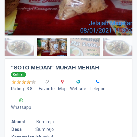
"SOTO MEDAN" MURAH MERIAH
Kuliner
Rating : 3.8
Favorite
Map
Website
Telepon
Whatsapp
Alamat
:
Bumirejo
Desa
:
Bumirejo
Kecamatan
:
Mungkid