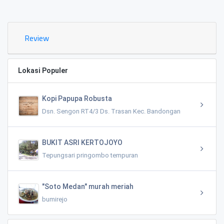
0.02 KM
Review
Lokasi Populer
Kopi Papupa Robusta
Dsn. Sengon RT4/3 Ds. Trasan Kec. Bandongan
BUKIT ASRI KERTOJOYO
Tepungsari pringombo tempuran
"Soto Medan" murah meriah
bumirejo