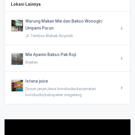
Lokasi Lainnya
Warung Makan Mie dan Bakso Wonogiri
Umpami Purun
Jl. Tembus Blabak-Boyolali
Mie Ayamn Bakso Pak Roji
Biyetan
Istana juice
Dusun janan,desa borobudur,kecamatan
borobudur,kabupaten magelang