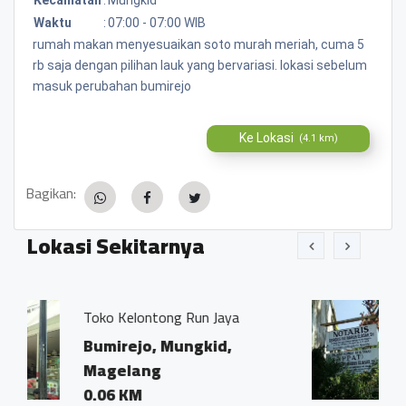
Waktu
:
07:00 - 07:00 WIB
rumah makan menyesuaikan soto murah meriah, cuma 5
rb saja dengan pilihan lauk yang bervariasi. lokasi sebelum
masuk perubahan bumirejo
Ke Lokasi
(4.1 km)
Bagikan:
Lokasi Sekitarnya
 Run Jaya
Kantor Notaris dan PPA
Ivo Marius, SH"
ungkid,
Bumirejo, Mungkid,
Magelang