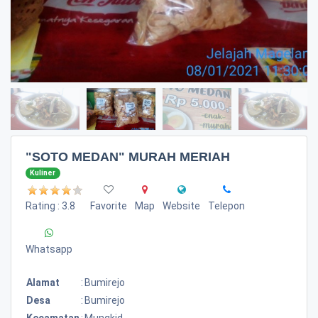
"SOTO MEDAN" MURAH MERIAH
Kuliner
Rating : 3.8
Favorite
Map
Website
Telepon
Whatsapp
Alamat
:
Bumirejo
Desa
:
Bumirejo
Kecamatan
:
Mungkid