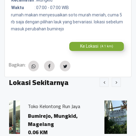
Waktu
:
07:00 - 07:00 WIB
rumah makan menyesuaikan soto murah meriah, cuma 5
rb saja dengan pilihan lauk yang bervariasi. lokasi sebelum
masuk perubahan bumirejo
Ke Lokasi
(4.1 km)
Bagikan:
Lokasi Sekitarnya
 Run Jaya
Kantor Notaris dan PPA
Ivo Marius, SH"
ungkid,
Bumirejo, Mungkid,
Magelang