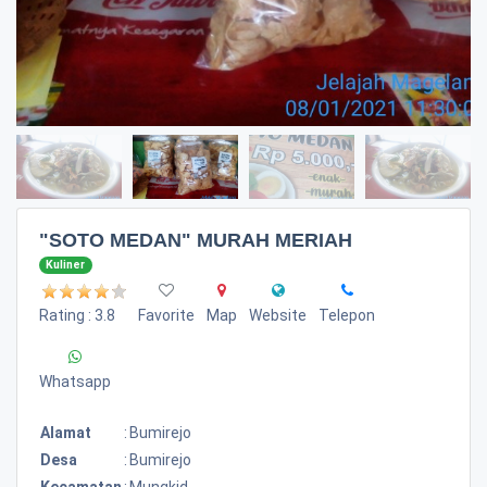
"SOTO MEDAN" MURAH MERIAH
Kuliner
Rating : 3.8
Favorite
Map
Website
Telepon
Whatsapp
Alamat
:
Bumirejo
Desa
:
Bumirejo
Kecamatan
:
Mungkid