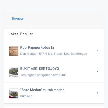
0.02 KM
Review
Lokasi Populer
Kopi Papupa Robusta
Dsn. Sengon RT4/3 Ds. Trasan Kec. Bandongan
BUKIT ASRI KERTOJOYO
Tepungsari pringombo tempuran
"Soto Medan" murah meriah
bumirejo