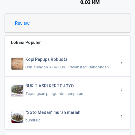
0.02 KM
Review
Lokasi Populer
Kopi Papupa Robusta
Dsn. Sengon RT4/3 Ds. Trasan Kec. Bandongan
BUKIT ASRI KERTOJOYO
Tepungsari pringombo tempuran
"Soto Medan" murah meriah
bumirejo