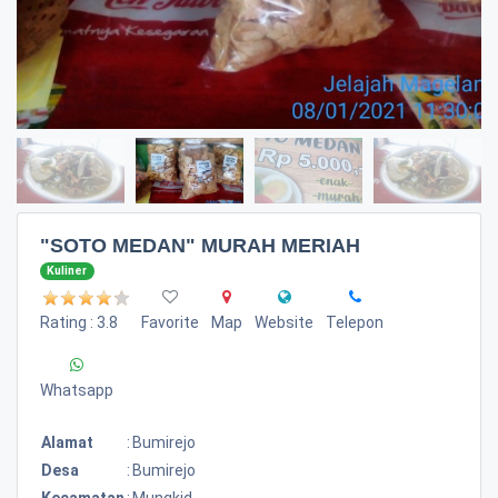
"SOTO MEDAN" MURAH MERIAH
Kuliner
Rating : 3.8
Favorite
Map
Website
Telepon
Whatsapp
Alamat
:
Bumirejo
Desa
:
Bumirejo
Kecamatan
:
Mungkid