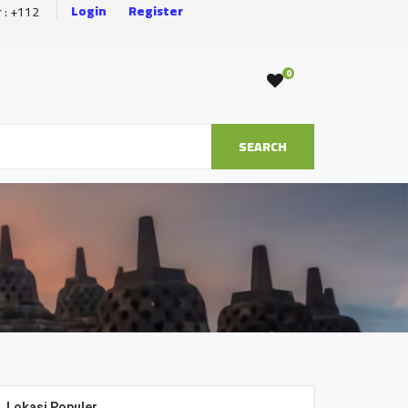
Login
Register
r : +112
0
SEARCH
Lokasi Populer