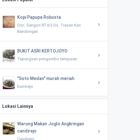
Kopi Papupa Robusta
Dsn. Sengon RT4/3 Ds. Trasan Kec.
Bandongan
BUKIT ASRI KERTOJOYO
Tepungsari pringombo tempuran
"Soto Medan" murah meriah
bumirejo
Lokasi Lainnya
Warung Makan Joglo Angkringan
candirejo
Candirejo