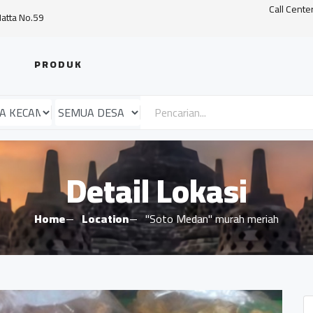
Call Cente
Hatta No.59
PRODUK
Detail Lokasi
Home
Location
"Soto Medan" murah meriah