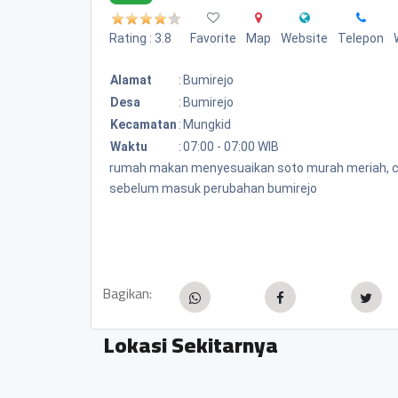
Rating : 3.8
Favorite
Map
Website
Telepon
Alamat
:
Bumirejo
Desa
:
Bumirejo
Kecamatan
:
Mungkid
Waktu
:
07:00 - 07:00 WIB
rumah makan menyesuaikan soto murah meriah, cuma
sebelum masuk perubahan bumirejo
Bagikan:
Lokasi Sekitarnya