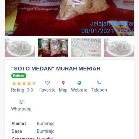
"SOTO MEDAN" MURAH MERIAH
Kuliner
Rating : 3.8
Favorite
Map
Website
Telepon
Whatsapp
Alamat
:
Bumirejo
Desa
:
Bumirejo
Kecamatan
:
Mungkid