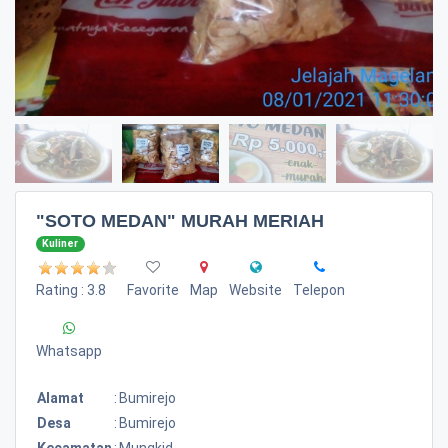
"SOTO MEDAN" MURAH MERIAH
Kuliner
Rating : 3.8
Favorite
Map
Website
Telepon
Whatsapp
Alamat
:
Bumirejo
Desa
:
Bumirejo
Kecamatan
:
Mungkid