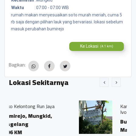
Waktu
:
07:00 - 07:00 WIB
rumah makan menyesuaikan soto murah meriah, cuma 5
rb saja dengan pilihan lauk yang bervariasi. lokasi sebelum
masuk perubahan bumirejo
Ke Lokasi
(4.1 km)
Bagikan:
Lokasi Sekitarnya
 Jaya
Kantor Notaris dan PPAT "Ge
Ivo Marius, SH"
id,
Bumirejo, Mungkid,
Magelang