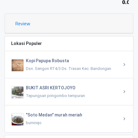
0.02 KM
Review
Lokasi Populer
Kopi Papupa Robusta
Dsn. Sengon RT4/3 Ds. Trasan Kec. Bandongan
BUKIT ASRI KERTOJOYO
Tepungsari pringombo tempuran
"Soto Medan" murah meriah
bumirejo