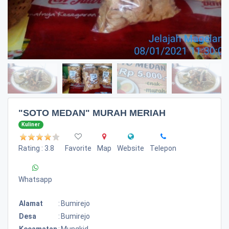
"SOTO MEDAN" MURAH MERIAH
Kuliner
Rating : 3.8
Favorite
Map
Website
Telepon
Whatsapp
Alamat
:
Bumirejo
Desa
:
Bumirejo
Kecamatan
:
Mungkid