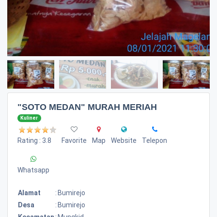
"SOTO MEDAN" MURAH MERIAH
Kuliner
Rating : 3.8
Favorite
Map
Website
Telepon
Whatsapp
Alamat
:
Bumirejo
Desa
:
Bumirejo
Kecamatan
:
Mungkid