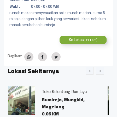
Waktu
:
07:00 - 07:00 WIB
rumah makan menyesuaikan soto murah meriah, cuma 5
rb saja dengan pilihan lauk yang bervariasi. lokasi sebelum
masuk perubahan bumirejo
Ke Lokasi
(4.1 km)
Bagikan:
Lokasi Sekitarnya
o Kelontong Run Jaya
Kantor Nota
Ivo Marius, 
mirejo, Mungkid,
Bumirejo,
gelang
Magelang
06 KM