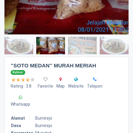
"SOTO MEDAN" MURAH MERIAH
Kuliner
Rating : 3.8
Favorite
Map
Website
Telepon
Whatsapp
Alamat
:
Bumirejo
Desa
:
Bumirejo
Kecamatan
:
Mungkid