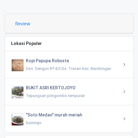
0.02 KM
Review
Lokasi Populer
Kopi Papupa Robusta
Dsn. Sengon RT4/3 Ds. Trasan Kec. Bandongan
BUKIT ASRI KERTOJOYO
Tepungsari pringombo tempuran
"Soto Medan" murah meriah
bumirejo