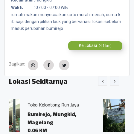
Waktu
:
07:00 - 07:00 WIB
rumah makan menyesuaikan soto murah meriah, cuma 5
rb saja dengan pilihan lauk yang bervariasi. lokasi sebelum
masuk perubahan bumirejo
Ke Lokasi
(4.1 km)
Bagikan:
Lokasi Sekitarnya
n Jaya
Kantor Notaris dan PPAT "
Ivo Marius, SH"
kid,
Bumirejo, Mungkid,
Magelang