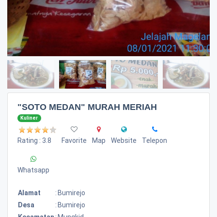
"SOTO MEDAN" MURAH MERIAH
Kuliner
Rating : 3.8
Favorite
Map
Website
Telepon
Whatsapp
Alamat
:
Bumirejo
Desa
:
Bumirejo
Kecamatan
:
Mungkid