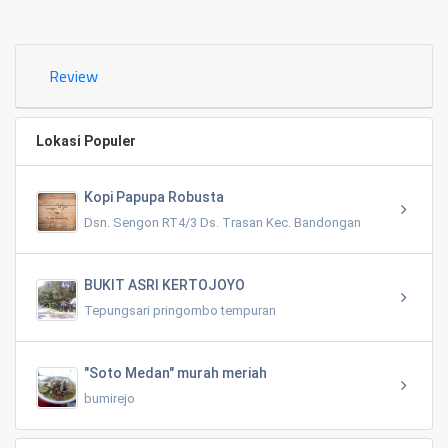
0.02 KM
Review
Lokasi Populer
Kopi Papupa Robusta
Dsn. Sengon RT4/3 Ds. Trasan Kec. Bandongan
BUKIT ASRI KERTOJOYO
Tepungsari pringombo tempuran
"Soto Medan" murah meriah
bumirejo