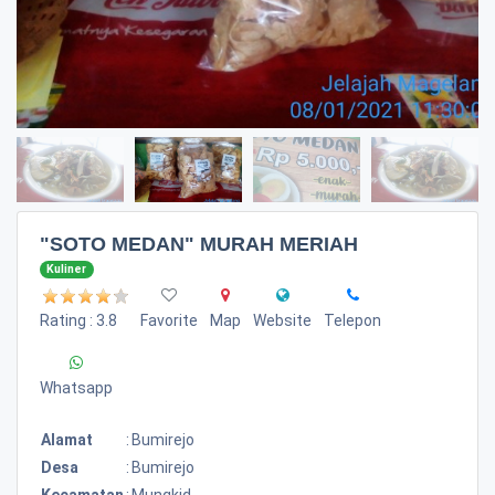
"SOTO MEDAN" MURAH MERIAH
Kuliner
Rating : 3.8
Favorite
Map
Website
Telepon
Whatsapp
Alamat
:
Bumirejo
Desa
:
Bumirejo
Kecamatan
:
Mungkid