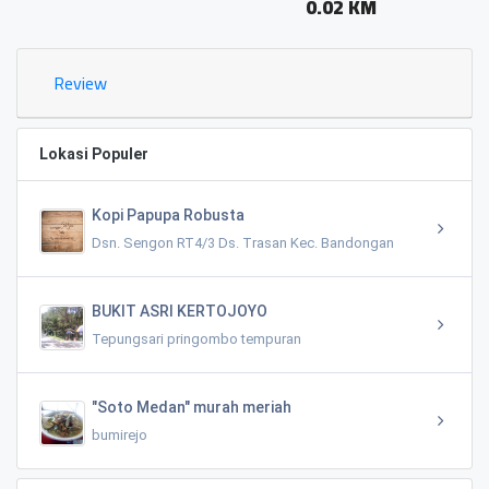
0.02 KM
Review
Lokasi Populer
Kopi Papupa Robusta
Dsn. Sengon RT4/3 Ds. Trasan Kec. Bandongan
BUKIT ASRI KERTOJOYO
Tepungsari pringombo tempuran
"Soto Medan" murah meriah
bumirejo