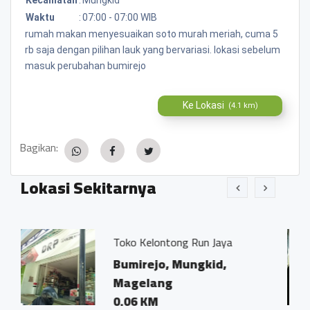
Waktu
:
07:00 - 07:00 WIB
rumah makan menyesuaikan soto murah meriah, cuma 5
rb saja dengan pilihan lauk yang bervariasi. lokasi sebelum
masuk perubahan bumirejo
Ke Lokasi
(4.1 km)
Bagikan:
Lokasi Sekitarnya
ko Kelontong Run Jaya
Kantor Not
Ivo Marius
umirejo, Mungkid,
Bumirejo
agelang
Magelan
.06 KM