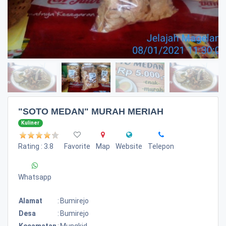
"SOTO MEDAN" MURAH MERIAH
Kuliner
Rating : 3.8
Favorite
Map
Website
Telepon
Whatsapp
Alamat
:
Bumirejo
Desa
:
Bumirejo
Kecamatan
:
Mungkid