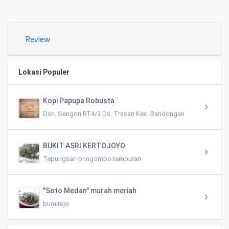
0.02 KM
Review
Lokasi Populer
Kopi Papupa Robusta
Dsn. Sengon RT4/3 Ds. Trasan Kec. Bandongan
BUKIT ASRI KERTOJOYO
Tepungsari pringombo tempuran
"Soto Medan" murah meriah
bumirejo