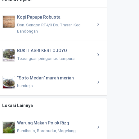
Kopi Papupa Robusta
Dsn. Sengon RT4/3 Ds. Trasan Kec.
Bandongan
BUKIT ASRI KERTOJOYO
Tepungsari pringombo tempuran
"Soto Medan" murah meriah
bumirejo
Lokasi Lainnya
Warung Makan Pojok Rizq
Bumiharjo, Borobudur, Magelang