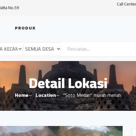
Call Cente
Hatta No.59
PRODUK
Detail Lokasi
Home
Location
"Soto Medan" murah meriah