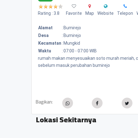
Rating : 3.8
Favorite
Map
Website
Telepon
Alamat
:
Bumirejo
Desa
:
Bumirejo
Kecamatan
:
Mungkid
Waktu
:
07:00 - 07:00 WIB
rumah makan menyesuaikan soto murah meriah, cuma
sebelum masuk perubahan bumirejo
Bagikan:
Lokasi Sekitarnya