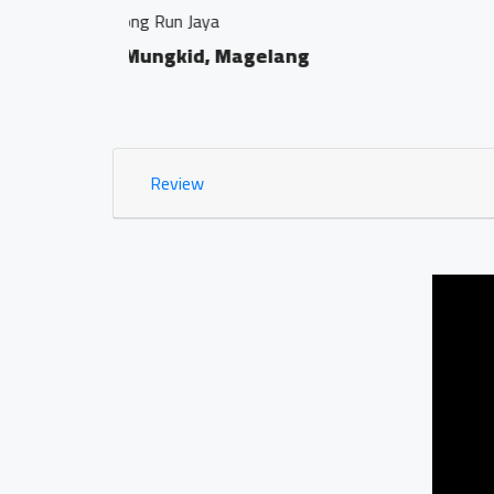
Kantor Notaris dan PPAT "G
Bumirejo, Mungkid, 
0.02 KM
Review