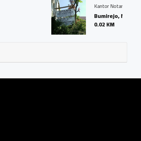
eorgius Ivo Marius, SH"
Magelang