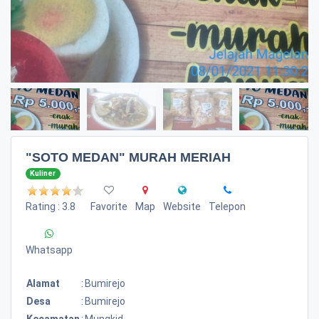
"SOTO MEDAN" MURAH MERIAH
Kuliner
Rating : 3.8
Favorite
Map
Website
Telepon
Whatsapp
Alamat
:
Bumirejo
Desa
:
Bumirejo
Kecamatan
:
Mungkid