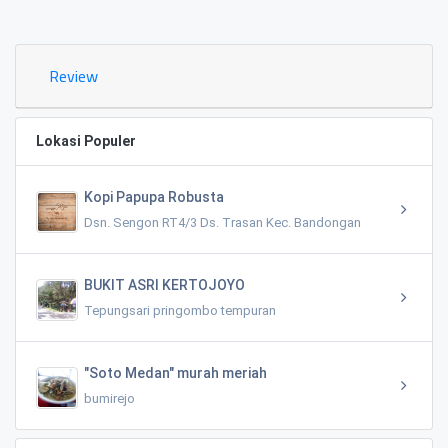
0.02 KM
Review
Lokasi Populer
Kopi Papupa Robusta
Dsn. Sengon RT4/3 Ds. Trasan Kec. Bandongan
BUKIT ASRI KERTOJOYO
Tepungsari pringombo tempuran
"Soto Medan" murah meriah
bumirejo