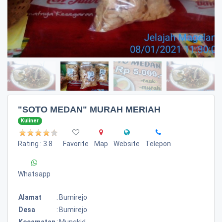
"SOTO MEDAN" MURAH MERIAH
Kuliner
Rating : 3.8
Favorite
Map
Website
Telepon
Whatsapp
Alamat
:
Bumirejo
Desa
:
Bumirejo
Kecamatan
:
Mungkid