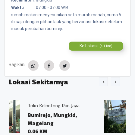
Waktu
:
07:00 - 07:00 WIB
rumah makan menyesuaikan soto murah meriah, cuma 5
rb saja dengan pilihan lauk yang bervariasi. lokasi sebelum
masuk perubahan bumirejo
Ke Lokasi
(4.1 km)
Bagikan:
Lokasi Sekitarnya
ng Run Jaya
Kantor Notaris dan P
Ivo Marius, SH"
Mungkid,
Bumirejo, Mungki
Magelang