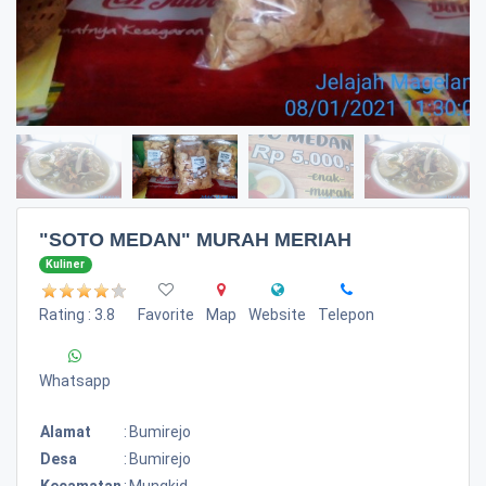
"SOTO MEDAN" MURAH MERIAH
Kuliner
Rating : 3.8
Favorite
Map
Website
Telepon
Whatsapp
Alamat
:
Bumirejo
Desa
:
Bumirejo
Kecamatan
:
Mungkid