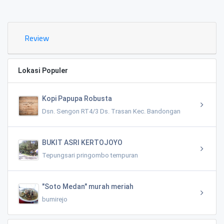
0.02 KM
Review
Lokasi Populer
Kopi Papupa Robusta
Dsn. Sengon RT4/3 Ds. Trasan Kec. Bandongan
BUKIT ASRI KERTOJOYO
Tepungsari pringombo tempuran
"Soto Medan" murah meriah
bumirejo