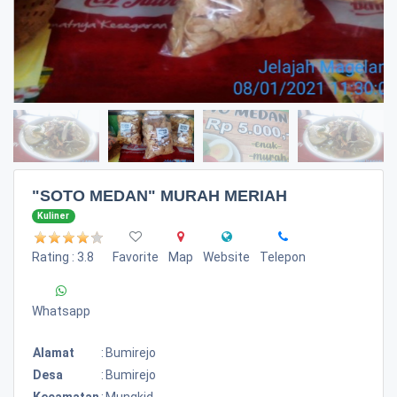
"SOTO MEDAN" MURAH MERIAH
Kuliner
Rating : 3.8
Favorite
Map
Website
Telepon
Whatsapp
Alamat
:
Bumirejo
Desa
:
Bumirejo
Kecamatan
:
Mungkid