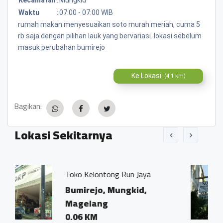
Waktu
:
07:00 - 07:00 WIB
rumah makan menyesuaikan soto murah meriah, cuma 5
rb saja dengan pilihan lauk yang bervariasi. lokasi sebelum
masuk perubahan bumirejo
Ke Lokasi
(4.1 km)
Bagikan:
Lokasi Sekitarnya
tong Run Jaya
Kantor Notaris dan
Ivo Marius, SH"
, Mungkid,
Bumirejo, Mung
g
Magelang