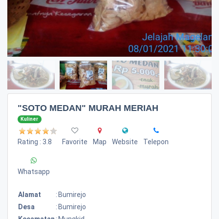
"SOTO MEDAN" MURAH MERIAH
Kuliner
Rating : 3.8
Favorite
Map
Website
Telepon
Whatsapp
Alamat
:
Bumirejo
Desa
:
Bumirejo
Kecamatan
:
Mungkid