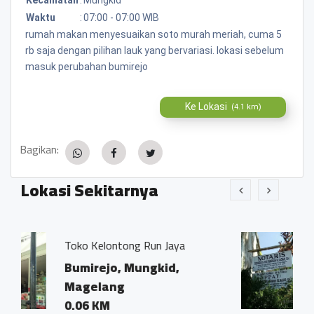
Waktu
:
07:00 - 07:00 WIB
rumah makan menyesuaikan soto murah meriah, cuma 5
rb saja dengan pilihan lauk yang bervariasi. lokasi sebelum
masuk perubahan bumirejo
Ke Lokasi
(4.1 km)
Bagikan:
Lokasi Sekitarnya
 Run Jaya
Kantor Notaris dan PPA
Ivo Marius, SH"
ungkid,
Bumirejo, Mungkid,
Magelang