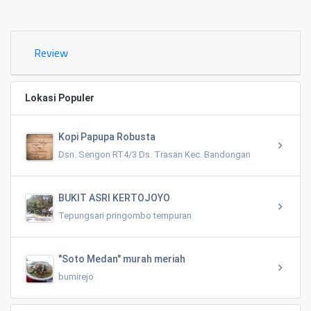
0.02 KM
Review
Lokasi Populer
Kopi Papupa Robusta
Dsn. Sengon RT4/3 Ds. Trasan Kec. Bandongan
BUKIT ASRI KERTOJOYO
Tepungsari pringombo tempuran
"Soto Medan" murah meriah
bumirejo