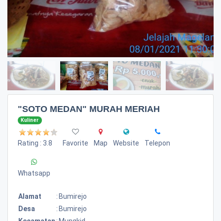
"SOTO MEDAN" MURAH MERIAH
Kuliner
Rating : 3.8
Favorite
Map
Website
Telepon
Whatsapp
Alamat
:
Bumirejo
Desa
:
Bumirejo
Kecamatan
:
Mungkid