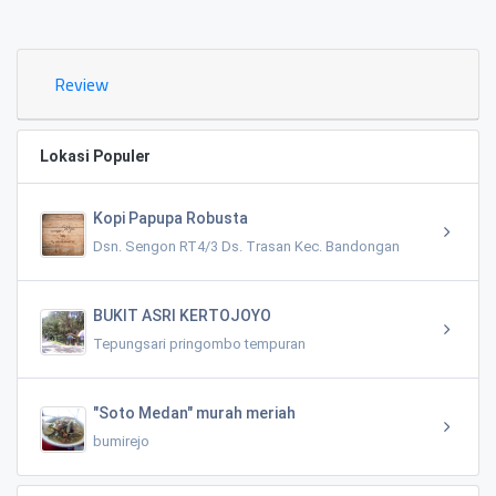
0.02 KM
Review
Lokasi Populer
Kopi Papupa Robusta
Dsn. Sengon RT4/3 Ds. Trasan Kec. Bandongan
BUKIT ASRI KERTOJOYO
Tepungsari pringombo tempuran
"Soto Medan" murah meriah
bumirejo