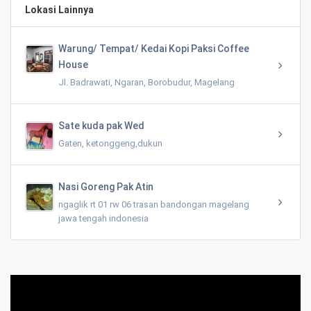
Lokasi Lainnya
Warung/ Tempat/ Kedai Kopi Paksi Coffee
House
Jl. Badrawati, Ngaran, Borobudur, Magelang
Sate kuda pak Wed
Gaten, ketonggeng,dukun
Nasi Goreng Pak Atin
ngaglik rt 01 rw 06 trasan bandongan magelang
jawa tengah indonesia