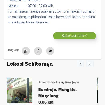
Waktu
:
07:00 - 07:00 WIB
rumah makan menyesuaikan soto murah meriah, cuma 5
rb saja dengan pilihan lauk yang bervariasi. lokasi sebelum
masuk perubahan bumirejo
Ke Lokasi
(4.1 km)
Bagikan:
Lokasi Sekitarnya
o Kelontong Run Jaya
Kantor Nota
Ivo Marius, 
mirejo, Mungkid,
Bumirejo,
gelang
Magelang
06 KM