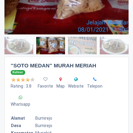
"SOTO MEDAN" MURAH MERIAH
Kuliner
Rating : 3.8
Favorite
Map
Website
Telepon
Whatsapp
Alamat
:
Bumirejo
Desa
:
Bumirejo
Kecamatan
:
Mungkid