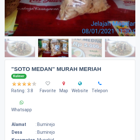
"SOTO MEDAN" MURAH MERIAH
Kuliner
Rating : 3.8
Favorite
Map
Website
Telepon
Whatsapp
Alamat
:
Bumirejo
Desa
:
Bumirejo
Kecamatan
:
Mungkid