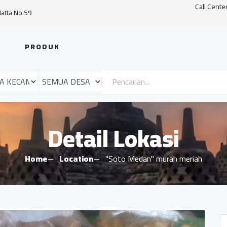
Call Cente
Hatta No.59
PRODUK
Detail Lokasi
Home
Location
"Soto Medan" murah meriah