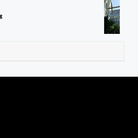
AT "Georgius Ivo Marius, SH"
d, Magelang