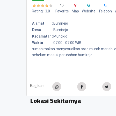
Rating : 3.8
Favorite
Map
Website
Telepon
Alamat
:
Bumirejo
Desa
:
Bumirejo
Kecamatan
:
Mungkid
Waktu
:
07:00 - 07:00 WIB
rumah makan menyesuaikan soto murah meriah, cuma
sebelum masuk perubahan bumirejo
Bagikan:
Lokasi Sekitarnya