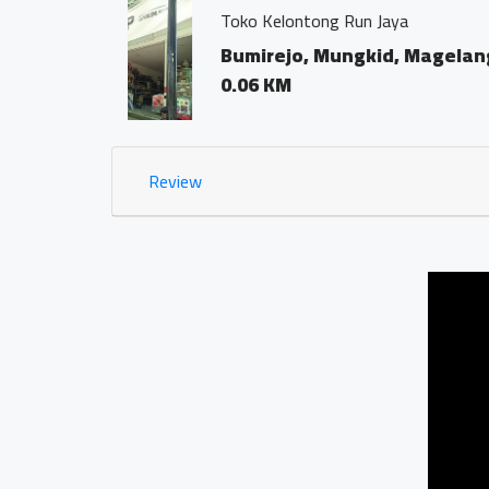
Kantor Notaris dan PP
Bumirejo, Mungki
0.02 KM
Review