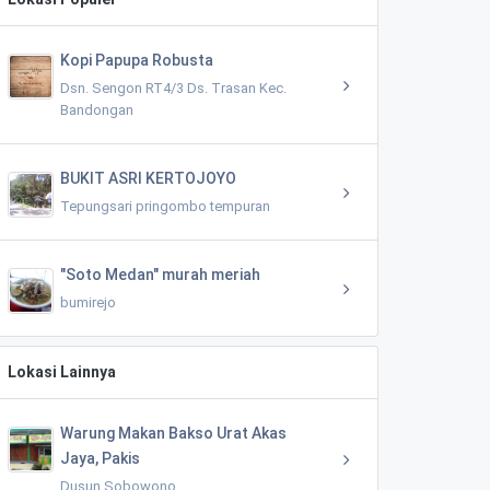
Kopi Papupa Robusta
Dsn. Sengon RT4/3 Ds. Trasan Kec.
Bandongan
BUKIT ASRI KERTOJOYO
Tepungsari pringombo tempuran
"Soto Medan" murah meriah
bumirejo
Lokasi Lainnya
Warung Makan Bakso Urat Akas
Jaya, Pakis
Dusun Sobowono