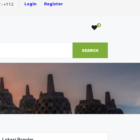
Login
Register
r : +112
0
SEARCH
Lokasi Populer