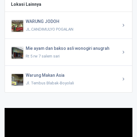
Lokasi Lainnya
WARUNG JODOH
JL.CANDIMULYO POGALAN
Mie ayam dan bakso asli wonogiri anugrah
Rt 5 rw 7 salem sari
Warung Makan Asia
Jl. Tembus Blabak-Boyolali