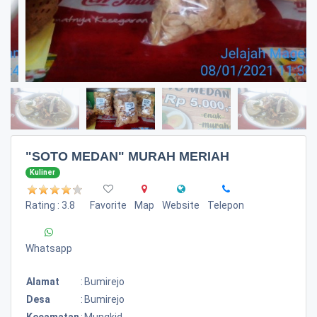
"SOTO MEDAN" MURAH MERIAH
Kuliner
Rating : 3.8
Favorite
Map
Website
Telepon
Whatsapp
Alamat
:
Bumirejo
Desa
:
Bumirejo
Kecamatan
:
Mungkid