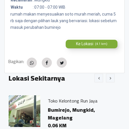
Waktu
:
07:00 - 07:00 WIB
rumah makan menyesuaikan soto murah meriah, cuma 5
rb saja dengan pilihan lauk yang bervariasi. lokasi sebelum
masuk perubahan bumirejo
Ke Lokasi
(4.1 km)
Bagikan:
Lokasi Sekitarnya
Toko Kelontong Run Jaya
Kantor N
Ivo Mariu
Bumirejo, Mungkid,
Bumirej
Magelang
Magel
0.06 KM