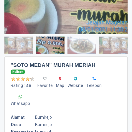
"SOTO MEDAN" MURAH MERIAH
Kuliner
Rating : 3.8
Favorite
Map
Website
Telepon
Whatsapp
Alamat
:
Bumirejo
Desa
:
Bumirejo
Kecamatan
:
Mungkid