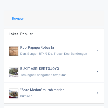
0.02 KM
Review
Lokasi Populer
Kopi Papupa Robusta
Dsn. Sengon RT4/3 Ds. Trasan Kec. Bandongan
BUKIT ASRI KERTOJOYO
Tepungsari pringombo tempuran
"Soto Medan" murah meriah
bumirejo