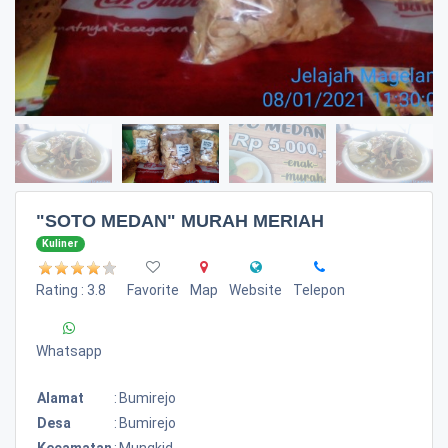
"SOTO MEDAN" MURAH MERIAH
Kuliner
Rating : 3.8
Favorite
Map
Website
Telepon
Whatsapp
Alamat
:
Bumirejo
Desa
:
Bumirejo
Kecamatan
:
Mungkid