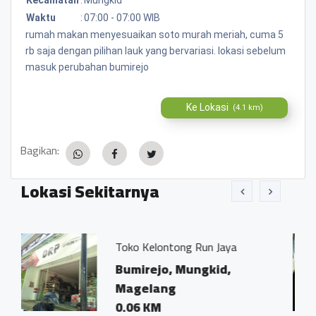
Waktu
:
07:00 - 07:00 WIB
rumah makan menyesuaikan soto murah meriah, cuma 5
rb saja dengan pilihan lauk yang bervariasi. lokasi sebelum
masuk perubahan bumirejo
Ke Lokasi
(4.1 km)
Bagikan:
Lokasi Sekitarnya
ko Kelontong Run Jaya
Kantor Not
Ivo Marius
umirejo, Mungkid,
Bumirejo
agelang
Magelan
.06 KM