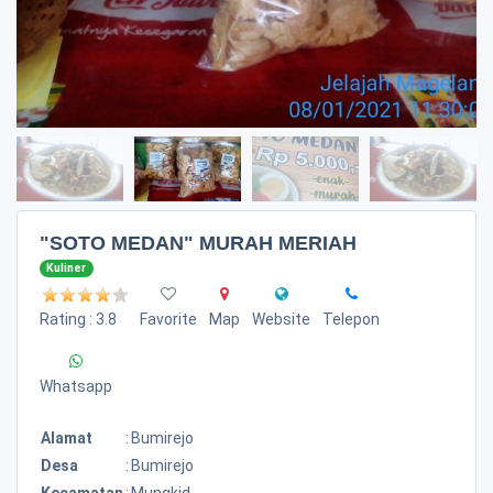
"SOTO MEDAN" MURAH MERIAH
Kuliner
Rating : 3.8
Favorite
Map
Website
Telepon
Whatsapp
Alamat
:
Bumirejo
Desa
:
Bumirejo
Kecamatan
:
Mungkid