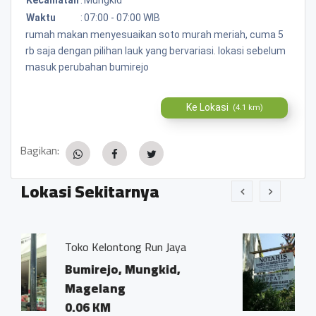
Waktu
:
07:00 - 07:00 WIB
rumah makan menyesuaikan soto murah meriah, cuma 5
rb saja dengan pilihan lauk yang bervariasi. lokasi sebelum
masuk perubahan bumirejo
Ke Lokasi
(4.1 km)
Bagikan:
Lokasi Sekitarnya
ong Run Jaya
Kantor Notaris dan 
Ivo Marius, SH"
 Mungkid,
Bumirejo, Mungk
g
Magelang