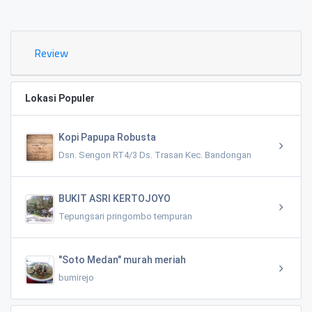
0.02 KM
Review
Lokasi Populer
Kopi Papupa Robusta
Dsn. Sengon RT4/3 Ds. Trasan Kec. Bandongan
BUKIT ASRI KERTOJOYO
Tepungsari pringombo tempuran
"Soto Medan" murah meriah
bumirejo