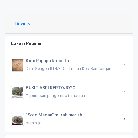
0.02 KM
Review
Lokasi Populer
Kopi Papupa Robusta
Dsn. Sengon RT4/3 Ds. Trasan Kec. Bandongan
BUKIT ASRI KERTOJOYO
Tepungsari pringombo tempuran
"Soto Medan" murah meriah
bumirejo