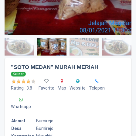
"SOTO MEDAN" MURAH MERIAH
Kuliner
Rating : 3.8
Favorite
Map
Website
Telepon
Whatsapp
Alamat
:
Bumirejo
Desa
:
Bumirejo
Kecamatan
:
Mungkid