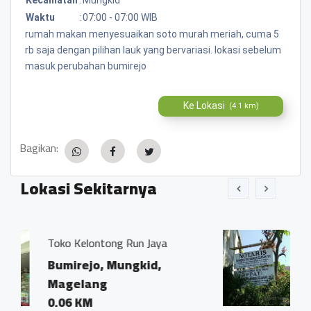
Waktu
:
07:00 - 07:00 WIB
rumah makan menyesuaikan soto murah meriah, cuma 5
rb saja dengan pilihan lauk yang bervariasi. lokasi sebelum
masuk perubahan bumirejo
Ke Lokasi
(4.1 km)
Bagikan:
Lokasi Sekitarnya
un Jaya
Kantor Notaris dan PPAT 
Ivo Marius, SH"
gkid,
Bumirejo, Mungkid,
Magelang