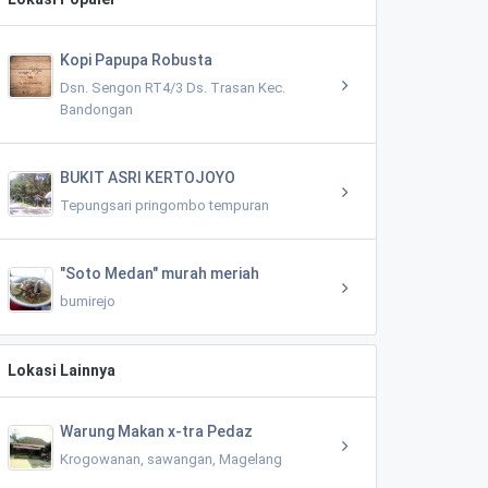
Kopi Papupa Robusta
Dsn. Sengon RT4/3 Ds. Trasan Kec.
Bandongan
BUKIT ASRI KERTOJOYO
Tepungsari pringombo tempuran
"Soto Medan" murah meriah
bumirejo
Lokasi Lainnya
Warung Makan x-tra Pedaz
Krogowanan, sawangan, Magelang