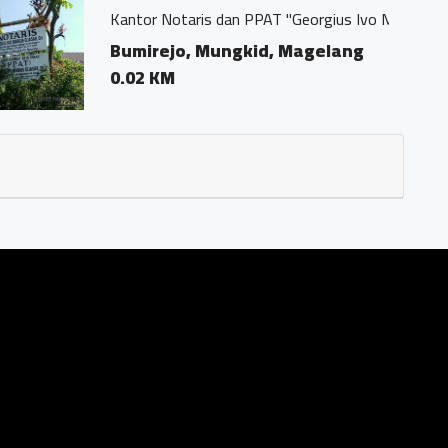
orgius Ivo Marius, SH"
agelang