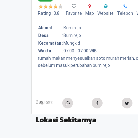
Rating : 3.8
Favorite
Map
Website
Telepon
Alamat
:
Bumirejo
Desa
:
Bumirejo
Kecamatan
:
Mungkid
Waktu
:
07:00 - 07:00 WIB
rumah makan menyesuaikan soto murah meriah, cuma
sebelum masuk perubahan bumirejo
Bagikan:
Lokasi Sekitarnya