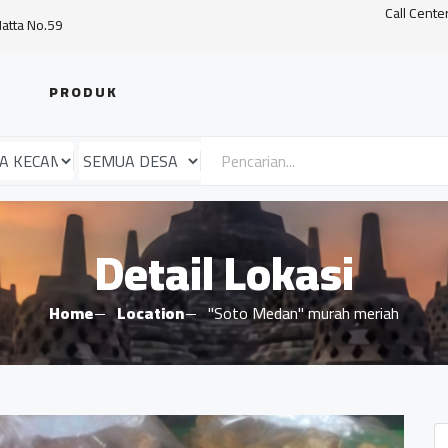
Call Cente
Hatta No.59
PRODUK
Detail Lokasi
Home
Location
"Soto Medan" murah meriah