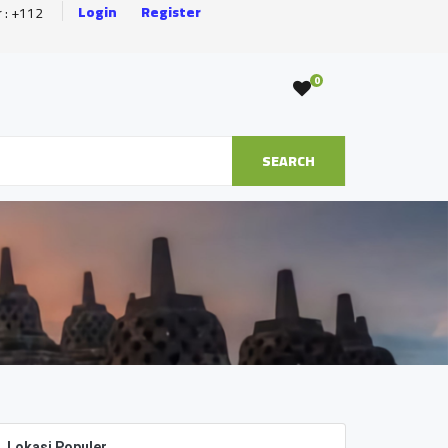
Login
Register
r : +112
0
SEARCH
Lokasi Populer