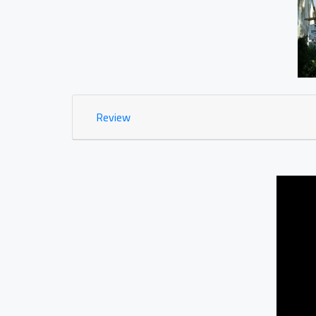
Kantor Notaris dan PPAT "Ge
Bumirejo, Mungkid, M
0.02 KM
Review