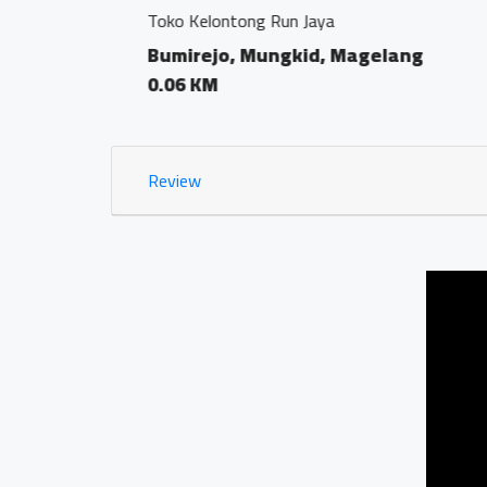
Kantor Notaris dan PPAT 
Bumirejo, Mungkid,
0.02 KM
Review