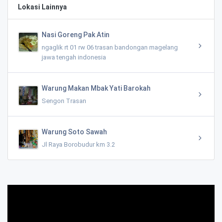
Lokasi Lainnya
Nasi Goreng Pak Atin
ngaglik rt 01 rw 06 trasan bandongan magelang
jawa tengah indonesia
Warung Makan Mbak Yati Barokah
Sengon Trasan
Warung Soto Sawah
Jl Raya Borobudur km 3.2