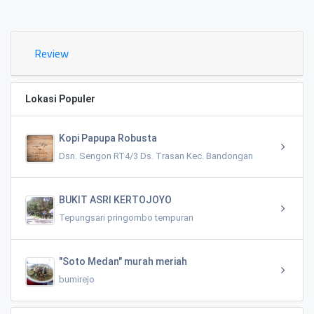
0.02 KM
Review
Lokasi Populer
Kopi Papupa Robusta
Dsn. Sengon RT4/3 Ds. Trasan Kec. Bandongan
BUKIT ASRI KERTOJOYO
Tepungsari pringombo tempuran
"Soto Medan" murah meriah
bumirejo