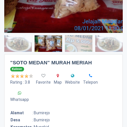
"SOTO MEDAN" MURAH MERIAH
Kuliner
Rating : 3.8
Favorite
Map
Website
Telepon
Whatsapp
Alamat
:
Bumirejo
Desa
:
Bumirejo
Kecamatan
:
Mungkid