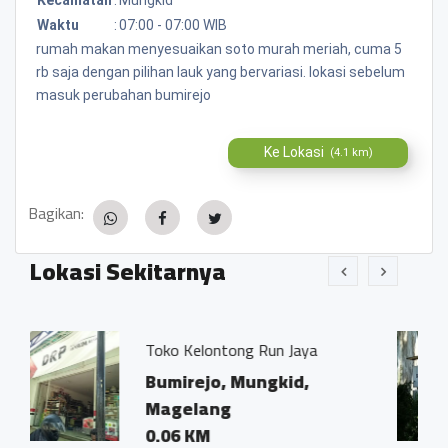
Waktu
:
07:00 - 07:00 WIB
rumah makan menyesuaikan soto murah meriah, cuma 5
rb saja dengan pilihan lauk yang bervariasi. lokasi sebelum
masuk perubahan bumirejo
Ke Lokasi
(4.1 km)
Bagikan:
Lokasi Sekitarnya
lontong Run Jaya
Kantor Notaris d
Ivo Marius, SH"
jo, Mungkid,
Bumirejo, Mu
ang
Magelang
M