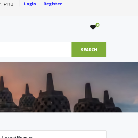
Login
Register
r : +112
0
SEARCH
Lokasi Populer