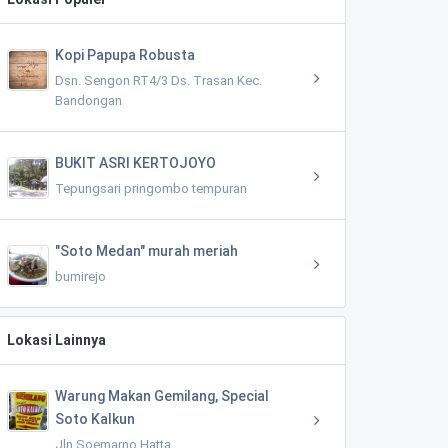
Kopi Papupa Robusta
Dsn. Sengon RT4/3 Ds. Trasan Kec.
Bandongan
BUKIT ASRI KERTOJOYO
Tepungsari pringombo tempuran
"Soto Medan" murah meriah
bumirejo
Lokasi Lainnya
Warung Makan Gemilang, Special
Soto Kalkun
Jln Soemarno Hatta