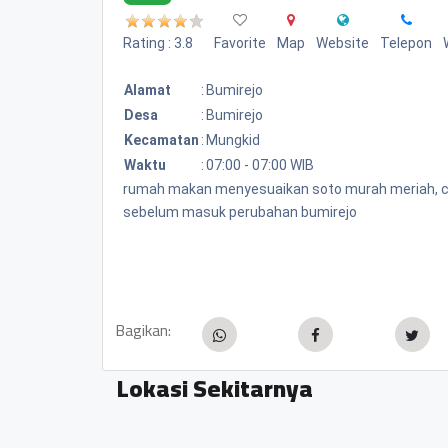
Rating : 3.8
Favorite
Map
Website
Telepon
Alamat
:
Bumirejo
Desa
:
Bumirejo
Kecamatan
:
Mungkid
Waktu
:
07:00 - 07:00 WIB
rumah makan menyesuaikan soto murah meriah, cuma
sebelum masuk perubahan bumirejo
Bagikan:
Lokasi Sekitarnya