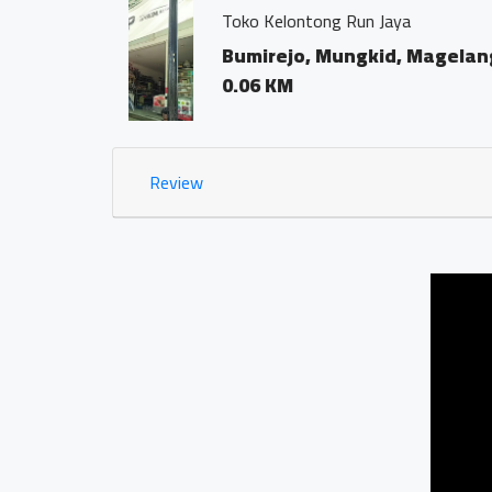
Kantor Notaris dan PP
Bumirejo, Mungki
0.02 KM
Review