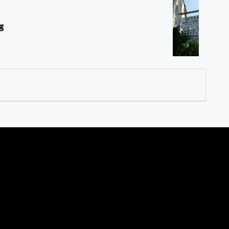
AT "Georgius Ivo Marius, SH"
d, Magelang