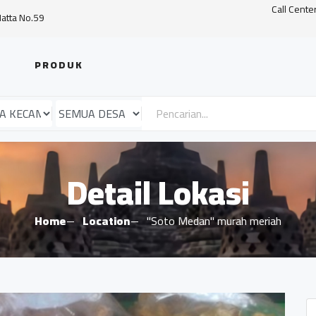
Call Cente
Hatta No.59
PRODUK
Detail Lokasi
Home
Location
"Soto Medan" murah meriah