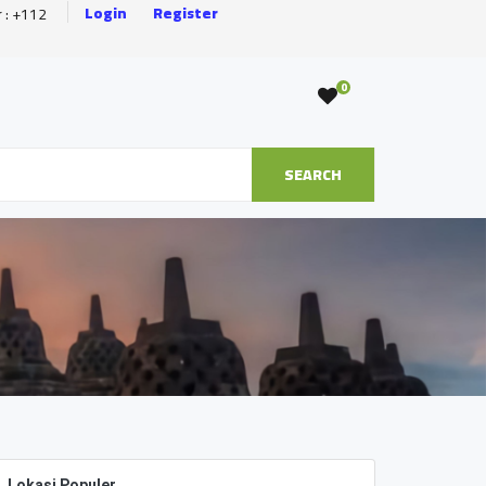
Login
Register
r : +112
0
SEARCH
Lokasi Populer