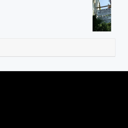
T "Georgius Ivo Marius, SH"
d, Magelang