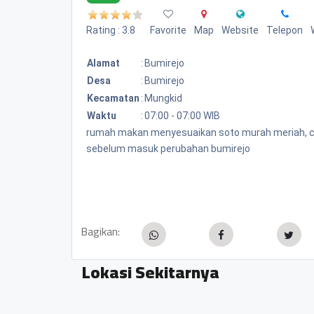
Rating : 3.8
Favorite
Map
Website
Telepon
Alamat
:
Bumirejo
Desa
:
Bumirejo
Kecamatan
:
Mungkid
Waktu
:
07:00 - 07:00 WIB
rumah makan menyesuaikan soto murah meriah, cuma
sebelum masuk perubahan bumirejo
Bagikan:
Lokasi Sekitarnya