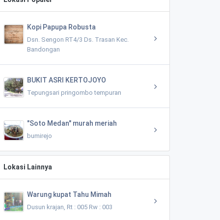
Kopi Papupa Robusta
Dsn. Sengon RT4/3 Ds. Trasan Kec.
Bandongan
BUKIT ASRI KERTOJOYO
Tepungsari pringombo tempuran
"Soto Medan" murah meriah
bumirejo
Lokasi Lainnya
Warung kupat Tahu Mimah
Dusun krajan, Rt : 005 Rw : 003