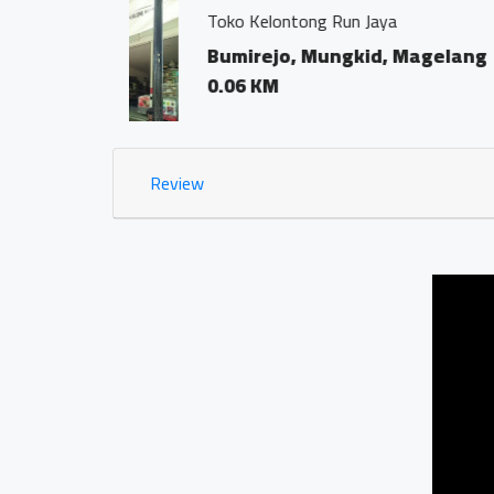
Kantor Notaris dan PPA
Bumirejo, Mungki
0.02 KM
Review