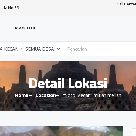
Call Cente
Hatta No.59
PRODUK
Detail Lokasi
Home
Location
"Soto Medan" murah meriah