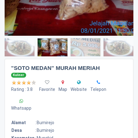
"SOTO MEDAN" MURAH MERIAH
Kuliner
Rating : 3.8
Favorite
Map
Website
Telepon
Whatsapp
Alamat
:
Bumirejo
Desa
:
Bumirejo
Kecamatan
:
Mungkid