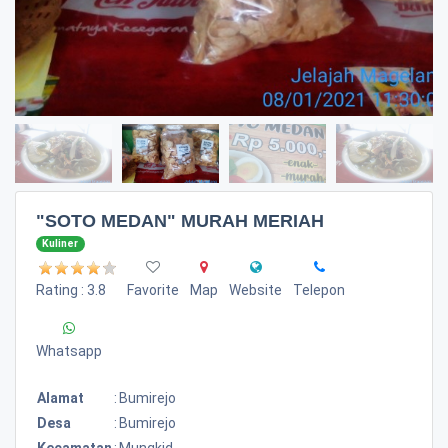
"SOTO MEDAN" MURAH MERIAH
Kuliner
Rating : 3.8
Favorite
Map
Website
Telepon
Whatsapp
Alamat
:
Bumirejo
Desa
:
Bumirejo
Kecamatan
:
Mungkid