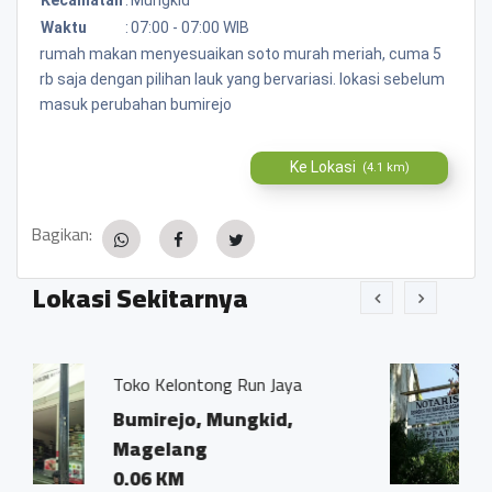
Waktu
:
07:00 - 07:00 WIB
rumah makan menyesuaikan soto murah meriah, cuma 5
rb saja dengan pilihan lauk yang bervariasi. lokasi sebelum
masuk perubahan bumirejo
Ke Lokasi
(4.1 km)
Bagikan:
Lokasi Sekitarnya
g Run Jaya
Kantor Notaris dan PP
Ivo Marius, SH"
ungkid,
Bumirejo, Mungkid
Magelang