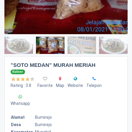
"SOTO MEDAN" MURAH MERIAH
Kuliner
Rating : 3.8
Favorite
Map
Website
Telepon
Whatsapp
Alamat
:
Bumirejo
Desa
:
Bumirejo
Kecamatan
:
Mungkid