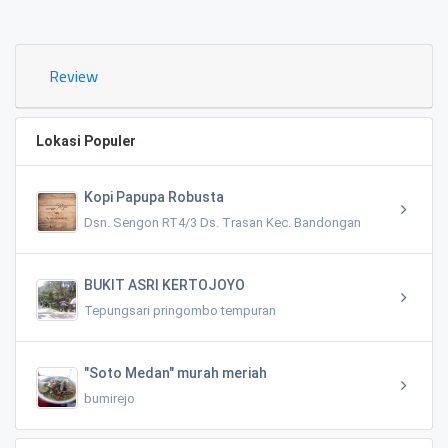
0.02 KM
Review
Lokasi Populer
Kopi Papupa Robusta
Dsn. Sengon RT4/3 Ds. Trasan Kec. Bandongan
BUKIT ASRI KERTOJOYO
Tepungsari pringombo tempuran
"Soto Medan" murah meriah
bumirejo