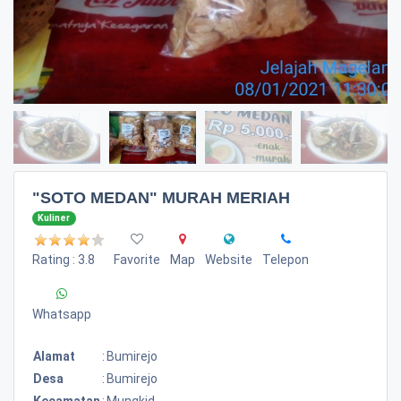
"SOTO MEDAN" MURAH MERIAH
Kuliner
Rating : 3.8
Favorite
Map
Website
Telepon
Whatsapp
Alamat
:
Bumirejo
Desa
:
Bumirejo
Kecamatan
:
Mungkid