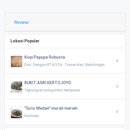
0.02 KM
Review
Lokasi Populer
Kopi Papupa Robusta
Dsn. Sengon RT4/3 Ds. Trasan Kec. Bandongan
BUKIT ASRI KERTOJOYO
Tepungsari pringombo tempuran
"Soto Medan" murah meriah
bumirejo