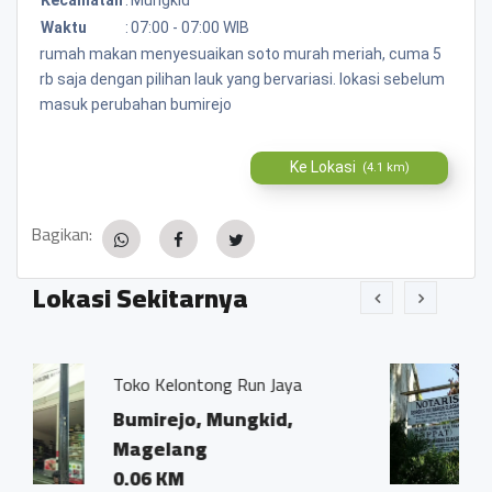
Waktu
:
07:00 - 07:00 WIB
rumah makan menyesuaikan soto murah meriah, cuma 5
rb saja dengan pilihan lauk yang bervariasi. lokasi sebelum
masuk perubahan bumirejo
Ke Lokasi
(4.1 km)
Bagikan:
Lokasi Sekitarnya
 Run Jaya
Kantor Notaris dan PPA
Ivo Marius, SH"
ungkid,
Bumirejo, Mungkid,
Magelang