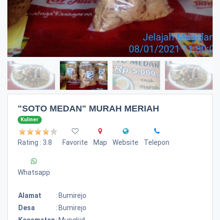
"SOTO MEDAN" MURAH MERIAH
Kuliner
Rating : 3.8
Favorite
Map
Website
Telepon
Whatsapp
Alamat
:
Bumirejo
Desa
:
Bumirejo
Kecamatan
:
Mungkid