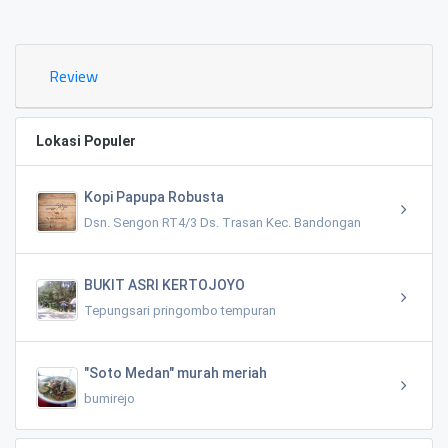
0.02 KM
Review
Lokasi Populer
Kopi Papupa Robusta
Dsn. Sengon RT4/3 Ds. Trasan Kec. Bandongan
BUKIT ASRI KERTOJOYO
Tepungsari pringombo tempuran
"Soto Medan" murah meriah
bumirejo