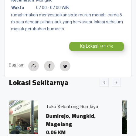
Waktu
:
07:00 - 07:00 WIB
rumah makan menyesuaikan soto murah meriah, cuma 5
rb saja dengan pilihan lauk yang bervariasi. lokasi sebelum
masuk perubahan bumirejo
Ke Lokasi
(4.1 km)
Bagikan:
Lokasi Sekitarnya
elontong Run Jaya
Kantor Notaris
Ivo Marius, SH"
ejo, Mungkid,
Bumirejo, M
lang
Magelang
KM