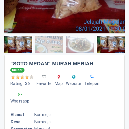
"SOTO MEDAN" MURAH MERIAH
Kuliner
Rating : 3.8
Favorite
Map
Website
Telepon
Whatsapp
Alamat
:
Bumirejo
Desa
:
Bumirejo
Kecamatan
:
Mungkid