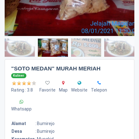
"SOTO MEDAN" MURAH MERIAH
Kuliner
Rating : 3.8
Favorite
Map
Website
Telepon
Whatsapp
Alamat
:
Bumirejo
Desa
:
Bumirejo
Kecamatan
:
Mungkid