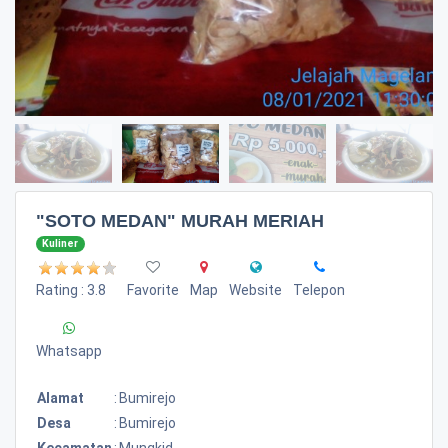
"SOTO MEDAN" MURAH MERIAH
Kuliner
Rating : 3.8
Favorite
Map
Website
Telepon
Whatsapp
Alamat
:
Bumirejo
Desa
:
Bumirejo
Kecamatan
:
Mungkid