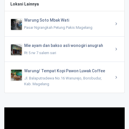
Lokasi Lainnya
Warung Soto Mbak Wati
Pasar Ngrangkah Petung Pakis Magelang
Mie ayam dan bakso asli wonogiri anugrah
Rt 5 rw 7 salem sari
Warung/ Tempat Kopi Pawon Luwak Coffee
Jl. Balaputradewa No.16 Wanurejo, Borobudur,
Kab. Magelang