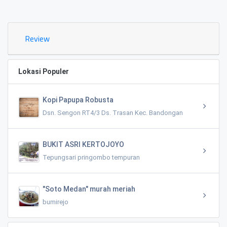
0.02 KM
Review
Lokasi Populer
Kopi Papupa Robusta
Dsn. Sengon RT4/3 Ds. Trasan Kec. Bandongan
BUKIT ASRI KERTOJOYO
Tepungsari pringombo tempuran
"Soto Medan" murah meriah
bumirejo