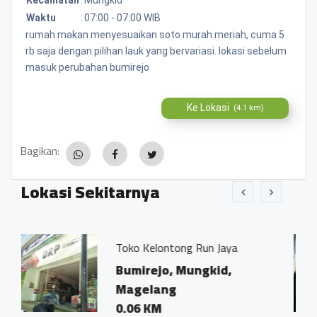
Waktu
:
07:00 - 07:00 WIB
rumah makan menyesuaikan soto murah meriah, cuma 5
rb saja dengan pilihan lauk yang bervariasi. lokasi sebelum
masuk perubahan bumirejo
Ke Lokasi
(4.1 km)
Bagikan:
Lokasi Sekitarnya
ko Kelontong Run Jaya
Kantor Not
Ivo Marius
umirejo, Mungkid,
Bumirejo
agelang
Magelan
.06 KM