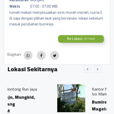
Waktu
:
07:00 - 07:00 WIB
rumah makan menyesuaikan soto murah meriah, cuma 5
rb saja dengan pilihan lauk yang bervariasi. lokasi sebelum
masuk perubahan bumirejo
Ke Lokasi
(4.1 km)
Bagikan:
Lokasi Sekitarnya
a
Kantor Notaris dan PPAT "Georg
Ivo Marius, SH"
Bumirejo, Mungkid,
Magelang