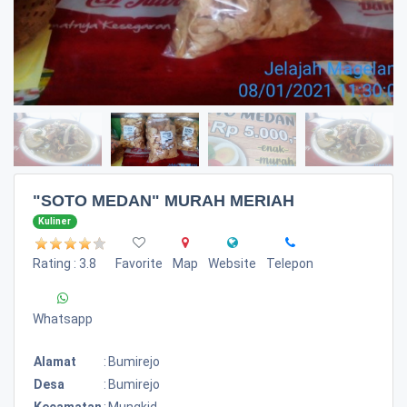
"SOTO MEDAN" MURAH MERIAH
Kuliner
Rating : 3.8
Favorite
Map
Website
Telepon
Whatsapp
Alamat
:
Bumirejo
Desa
:
Bumirejo
Kecamatan
:
Mungkid