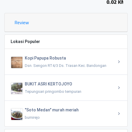
0.02 KM
Review
Lokasi Populer
Kopi Papupa Robusta
Dsn. Sengon RT4/3 Ds. Trasan Kec. Bandongan
BUKIT ASRI KERTOJOYO
Tepungsari pringombo tempuran
"Soto Medan" murah meriah
bumirejo