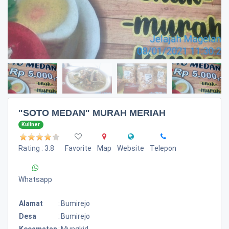
"SOTO MEDAN" MURAH MERIAH
Kuliner
Rating : 3.8
Favorite
Map
Website
Telepon
Whatsapp
Alamat
:
Bumirejo
Desa
:
Bumirejo
Kecamatan
:
Mungkid