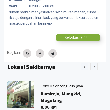
Waktu
:
07:00 - 07:00 WIB
rumah makan menyesuaikan soto murah meriah, cuma 5
rb saja dengan pilihan lauk yang bervariasi. lokasi sebelum
masuk perubahan bumirejo
Ke Lokasi
(4.1 km)
Bagikan:
Lokasi Sekitarnya
ko Kelontong Run Jaya
Kantor Not
Ivo Marius
umirejo, Mungkid,
Bumirejo
agelang
Magelan
.06 KM