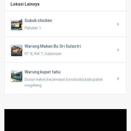
Lokasi Lainnya
Gubuk chicken
Pabelan 1
Warung Makan Bu Sri Sulastri
RT 8, RW 7, Salamsari
Warung kupat tahu
Dusun kelon,kecamatan borobudur,kabupaten
magelang