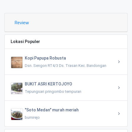
0.02 KM
Review
Lokasi Populer
Kopi Papupa Robusta
Dsn. Sengon RT4/3 Ds. Trasan Kec. Bandongan
BUKIT ASRI KERTOJOYO
Tepungsari pringombo tempuran
"Soto Medan" murah meriah
bumirejo