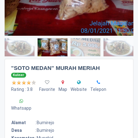
"SOTO MEDAN" MURAH MERIAH
Kuliner
Rating : 3.8
Favorite
Map
Website
Telepon
Whatsapp
Alamat
:
Bumirejo
Desa
:
Bumirejo
Kecamatan
:
Mungkid